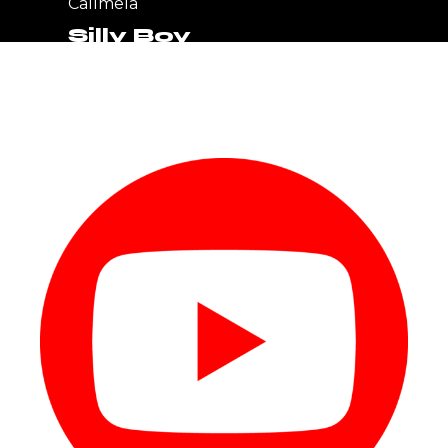
Callmela
Silly Boy
Apex Days